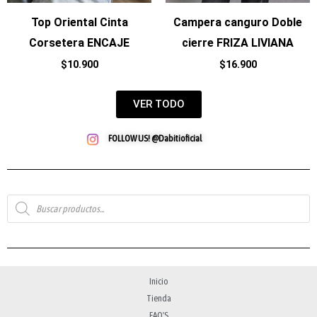
Top Oriental Cinta
Campera canguro Doble
Corsetera ENCAJE
cierre FRIZA LIVIANA
$
10.900
$
16.900
VER TODO
FOLLOW US! @Dabitioficial
Búsqueda
de
productos
Inicio
Tienda
FAQ'S