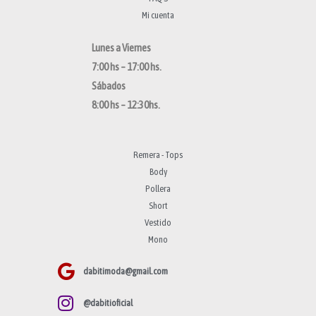
Mi cuenta
Lunes a Viernes
7:00 hs – 17:00 hs.
Sábados
8:00 hs – 12:30hs.
Remera - Tops
Body
Pollera
Short
Vestido
Mono
dabitimoda@gmail.com
@dabitioficial