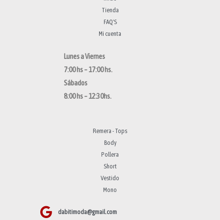
Tienda
FAQ'S
Mi cuenta
Lunes a Viernes
7:00 hs – 17:00 hs.
Sábados
8:00 hs – 12:30hs.
Remera - Tops
Body
Pollera
Short
Vestido
Mono
dabitimoda@gmail.com