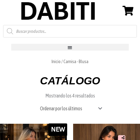
Ir
al
contenido
Búsqueda
de
productos
Inicio
/ Camisa - Blusa
CATÁLOGO
Ordenado
por
Mostrando los 4 resultados
los
últimos
NEW