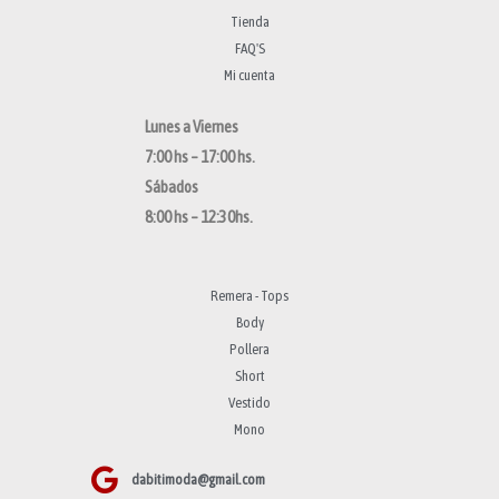
Tienda
FAQ'S
Mi cuenta
Lunes a Viernes
7:00 hs – 17:00 hs.
Sábados
8:00 hs – 12:30hs.
Remera - Tops
Body
Pollera
Short
Vestido
Mono
dabitimoda@gmail.com