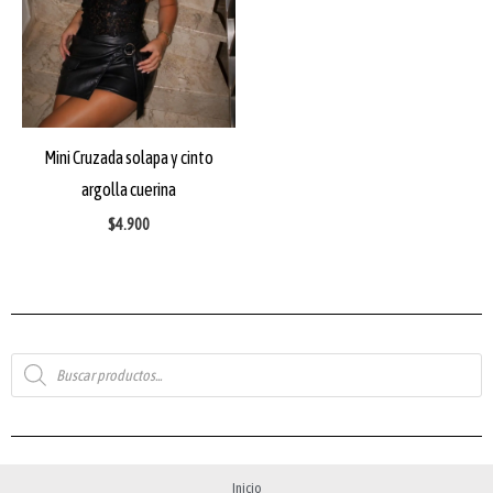
Mini Cruzada solapa y cinto
argolla cuerina
$
4.900
Búsqueda
de
productos
Inicio