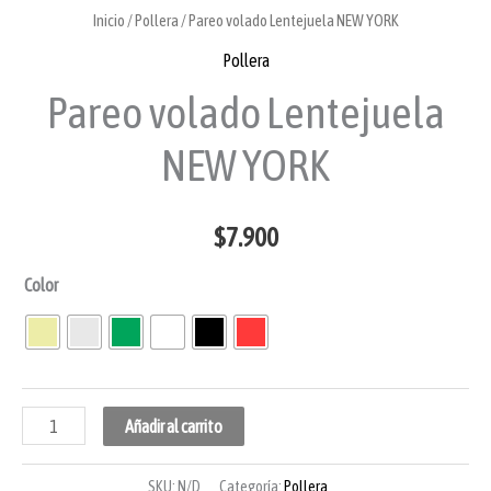
Inicio
/
Pollera
/ Pareo volado Lentejuela NEW YORK
Pollera
Pareo volado Lentejuela
NEW YORK
$
7.900
Color
Añadir al carrito
SKU:
N/D
Categoría:
Pollera