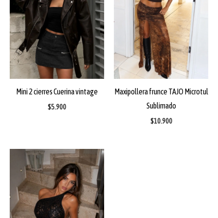
Mini 2 cierres Cuerina vintage
Maxipollera frunce TAJO Microtul
Sublimado
$
5.900
$
10.900