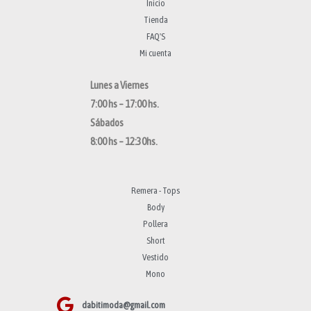
Inicio
Tienda
FAQ'S
Mi cuenta
Lunes a Viernes
7:00 hs – 17:00 hs.
Sábados
8:00 hs – 12:30hs.
Remera - Tops
Body
Pollera
Short
Vestido
Mono
dabitimoda@gmail.com