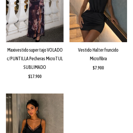
Maxivestido super tajo VOLADO
Vestido Halter fruncido
c/PUNTILLA Pecheras MicroTUL
Microfibra
SUBLIMADO
$
7.900
$
17.900